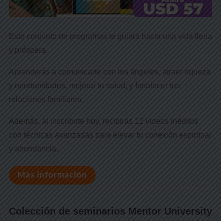
Este conjunto de programas te guiará hacia una vida llena
y próspera.
Aprenderás a comunicarte con los ángeles, atraer riqueza
y oportunidades, mejorar tu salud, y fortalecer tus
relaciones familiares.
Además, al inscribirte hoy, recibirás 12 videos inéditos
con técnicas avanzadas para elevar tu conexión espiritual
y abundancia.
Más información
Colección de seminarios Mentor University