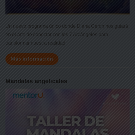
Un nuevo programa único donde Diana Cerón nos guiará
en el arte de conectar con los 7 Arcángeles para
transformar nuestra realidad.
Más información
Mándalas angelicales