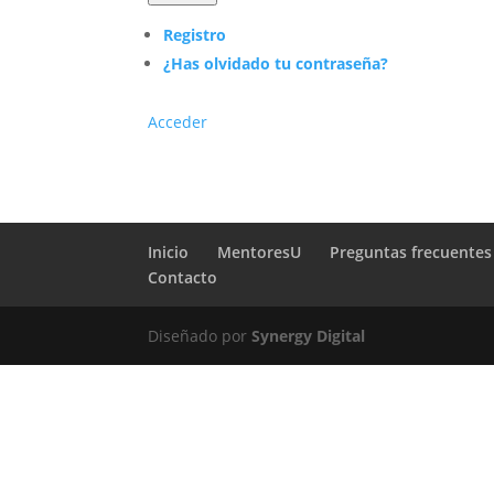
Registro
¿Has olvidado tu contraseña?
Acceder
Inicio
MentoresU
Preguntas frecuentes
Contacto
Diseñado por
Synergy Digital