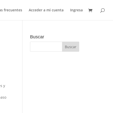
s frecuentes
Acceder a mi cuenta
Ingresa
Buscar
o
l
s y
paso
.