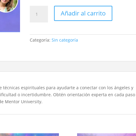
El
Añadir al carrito
poder
de
los
ángeles:
Categoría:
Sin categoría
Logra
tus
metas
y
tus
sueños
cantidad
e técnicas espirituales para ayudarte a conectar con los ángeles y
ificultad o incertidumbre. Obtén orientación experta en cada paso
de Mentor University.