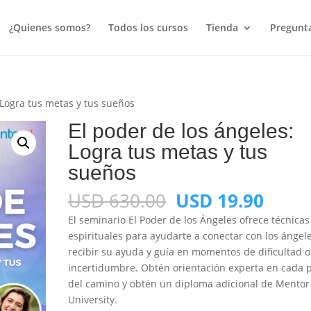
¿Quienes somos?
Todos los cursos
Tienda
Pregunta
 Logra tus metas y tus sueños
El poder de los ángeles:
Logra tus metas y tus
sueños
El
El
USD
630.00
USD
19.90
precio
preci
El seminario El Poder de los Ángeles ofrece técnicas
original
actua
espirituales para ayudarte a conectar con los ángele
era:
es:
recibir su ayuda y guía en momentos de dificultad o
USD
USD
incertidumbre. Obtén orientación experta en cada 
630.00.
19.90
del camino y obtén un diploma adicional de Mentor
University.