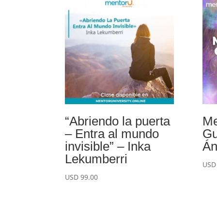
“Abriendo la puerta
Me
– Entra al mundo
Gu
invisible” – Inka
Án
Lekumberri
US
USD
99.00