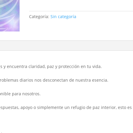
los
Ángeles
Categoría:
Sin categoría
cantidad
s y encuentra claridad, paz y protección en tu vida.
s problemas diarios nos desconectan de nuestra esencia
.
onible para nosotros.
espuestas, apoyo o simplemente un refugio de paz interior, esto es