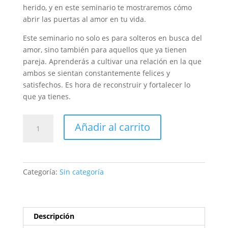
herido, y en este seminario te mostraremos cómo
abrir las puertas al amor en tu vida.
Este seminario no solo es para solteros en busca del
amor, sino también para aquellos que ya tienen
pareja. Aprenderás a cultivar una relación en la que
ambos se sientan constantemente felices y
satisfechos. Es hora de reconstruir y fortalecer lo
que ya tienes.
¿Cómo
Añadir al carrito
atraer
a
la
pareja
Categoría:
Sin categoría
ideal
y
sanar
el
Descripción
corazón?