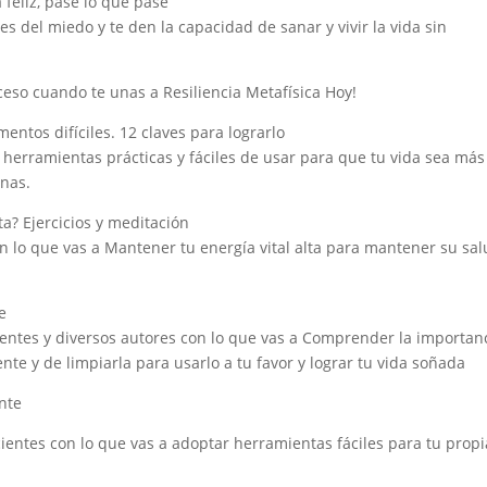
 feliz, pase lo que pase
s del miedo y te den la capacidad de sanar y vivir la vida sin
ceso cuando te unas a Resiliencia Metafísica Hoy!
mentos difíciles. 12 claves para lograrlo
 herramientas prácticas y fáciles de usar para que tu vida sea más
rnas.
ta? Ejercicios y meditación
n lo que vas a Mantener tu energía vital alta para mantener su sal
e
ientes y diversos autores con lo que vas a Comprender la importan
te y de limpiarla para usarlo a tu favor y lograr tu vida soñada
nte
entes con lo que vas a adoptar herramientas fáciles para tu propi