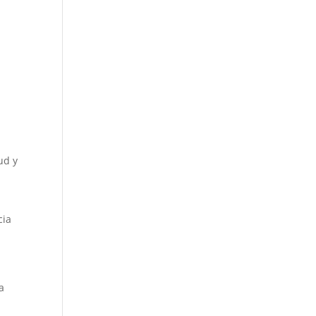
ud y
cia
a