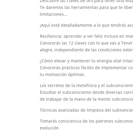
Descubre las claves de oro para tener una vida
Te daremos las herramientas para que te libere
limitaciones…
¡Aquí está detalladamente a lo que tendrás ac
Resiliencia: aprender a ser feliz incluso en mo
Conocerás las 12 claves con lo que vas a Tener
alegre, independiente de las condiciones exte
¿Cómo elevar y mantener tu energía vital intac
Conocerás prácticas fáciles de implementar co
tu motivación óptimas.
Los secretos de la metafísica y el subconscient
Estudiar el subconsciente desde diversas corr
de trabajar de la mano de la mente subconscien
Técnicas avanzadas de limpieza del subsoncie
Tomarás consciencia de los patrones subconsci
evolución