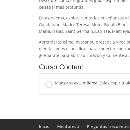
Descubre cómo los grandes guías espirituales 
celestial más profunda.
En este tema, exploraremos las enseñanzas y 
Guadalupe, Madre Teresa, Mujer Búfalo Blanco,
María, Isaías, Saint Germain, Lao-Tse, Maitrey
Aprenderás cómo invocar su presencia y recibir
meditaciones específicas para conectar con ca
¡Prepárate para abrir tu corazón y tu mente a 
Curso Content
Maestros ascendidos: Guías espiritual
Inicio
MentoresU
Preguntas frecuentes