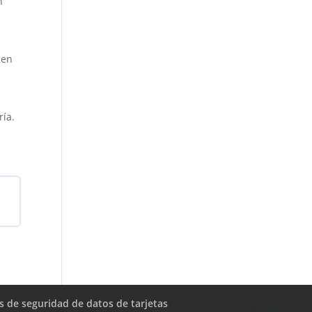
n
gen
ría.
as de seguridad de datos de tarjetas