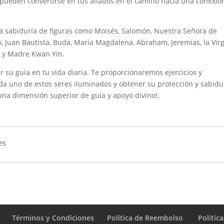
pueden convertirse en tus aliados en el camino hacia una conexió
la sabiduría de figuras como Moisés, Salomón, Nuestra Señora de
 Juan Bautista, Buda, María Magdalena, Abraham, Jeremías, la Vir
a, y Madre Kwan Yin.
 su guía en tu vida diaria. Te proporcionaremos ejercicios y
da uno de estos seres iluminados y obtener su protección y sabidu
una dimensión superior de guía y apoyo divino!.
es
Términos y Condiciones
Política de Reembolso
Polític